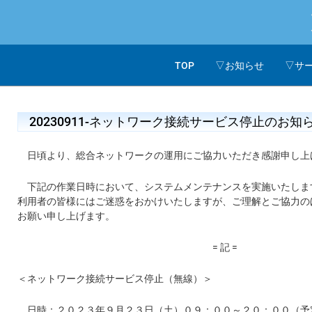
TOP
▽お知らせ
▽サ
20230911-ネットワーク接続サービス停止のお
日頃より、総合ネットワークの運用にご協力いただき感謝申し上
下記の作業日時において、システムメンテナンスを実施いたしま
利用者の皆様にはご迷惑をおかけいたしますが、ご理解とご協力の
お願い申し上げます。
= 記 =
＜ネットワーク接続サービス停止（無線）＞
日時：２０２３年９月２３日（土）０９：００～２０：００（予