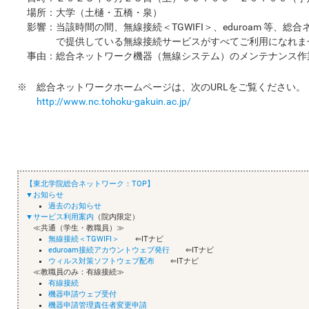
場所：大学（土樋・五橋・泉）
影響：当該時間の間、無線接続＜TGWIFI＞、eduroam 等、総
で提供している無線接続サービスがすべてご利用になれま
事由：総合ネットワーク機器（無線システム）のメンテナンス作
※ 総合ネットワークホームページは、次のURLをご覧ください。
http://www.nc.tohoku-gakuin.ac.jp/
【東北学院総合ネットワーク：TOP】
▼お知らせ
過去のお知らせ
▼サービス利用案内
（院内限定）
≪共通（学生・教職員）≫
無線接続＜TGWIFI＞
⇐ITナビ
eduroam接続アカウントウェブ発行
⇐ITナビ
ウィルス対策ソフトウェブ配布
⇐ITナビ
≪教職員のみ：有線接続≫
有線接続
機器申請ウェブ受付
機器申請管理責任者変更申請